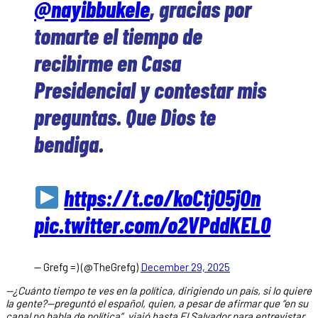
@nayibbukele
, gracias por
tomarte el tiempo de
recibirme en Casa
Presidencial y contestar mis
preguntas. Que Dios te
bendiga.
https://t.co/koCtjO5jOn
pic.twitter.com/o2VPddKEL0
— Grefg =) (@TheGrefg)
December 29, 2025
—¿Cuánto tiempo te ves en la política, dirigiendo un país, si lo quiere
la gente?—preguntó el español, quien, a pesar de afirmar que “en su
canal no habla de política”, viajó hasta El Salvador para entrevistar