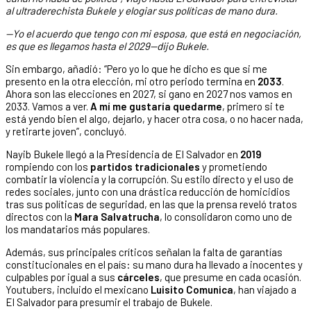
al ultraderechista Bukele y elogiar sus políticas de mano dura.
—Yo el acuerdo que tengo con mi esposa, que está en negociación,
es que es llegamos hasta el 2029—dijo Bukele.
Sin embargo, añadió: “Pero yo lo que he dicho es que si me
presento en la otra elección, mi otro periodo termina en
2033
.
Ahora son las elecciones en 2027, si gano en 2027 nos vamos en
2033. Vamos a ver.
A mí me gustaría quedarme
, primero si te
está yendo bien el algo, dejarlo, y hacer otra cosa, o no hacer nada,
y retirarte joven”, concluyó.
Nayib Bukele llegó a la Presidencia de El Salvador en
2019
rompiendo con los
partidos tradicionales
y prometiendo
combatir la violencia y la corrupción. Su estilo directo y el uso de
redes sociales, junto con una drástica reducción de homicidios
tras sus políticas de seguridad, en las que la prensa reveló tratos
directos con la
Mara Salvatrucha
, lo consolidaron como uno de
los mandatarios más populares.
Además, sus principales críticos señalan la falta de garantías
constitucionales en el país: su mano dura ha llevado a inocentes y
culpables por igual a sus
cárceles
, que presume en cada ocasión.
Youtubers, incluido el mexicano
Luisito Comunica
, han viajado a
El Salvador para presumir el trabajo de Bukele.