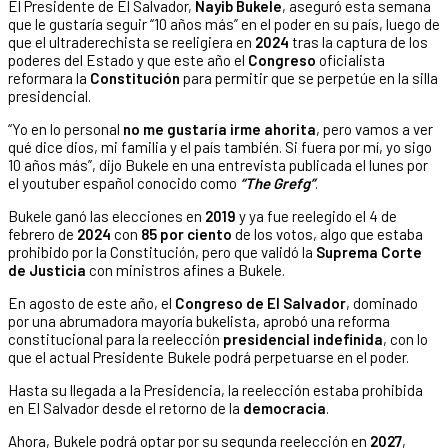
El Presidente de El Salvador,
Nayib Bukele
, aseguró esta semana
que le gustaría seguir “10 años más” en el poder en su país, luego de
que el ultraderechista se reeligiera en
2024
tras la captura de los
poderes del Estado y que este año el
Congreso
oficialista
reformara la
Constitución
para permitir que se perpetúe en la silla
presidencial.
“Yo en lo personal
no me gustaría irme ahorita
, pero vamos a ver
qué dice dios, mi familia y el país también. Si fuera por mí, yo sigo
10 años más”, dijo Bukele en una entrevista publicada el lunes por
el youtuber español conocido como
“The Grefg”
.
Bukele ganó las elecciones en
2019
y ya fue reelegido el 4 de
febrero de
2024
con
85 por ciento
de los votos, algo que estaba
prohibido por la Constitución, pero que validó la
Suprema Corte
de Justicia
con ministros afines a Bukele.
En agosto de este año, el
Congreso de El Salvador
, dominado
por una abrumadora mayoría bukelista, aprobó una reforma
constitucional para la reelección
presidencial indefinida
, con lo
que el actual Presidente Bukele podrá perpetuarse en el poder.
Hasta su llegada a la Presidencia, la reelección estaba prohibida
en El Salvador desde el retorno de la
democracia
.
Ahora, Bukele podrá optar por su segunda reelección en
2027
,