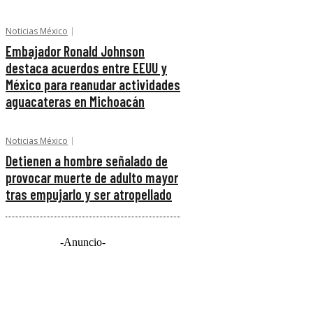
Noticias México
Embajador Ronald Johnson
destaca acuerdos entre EEUU y
México para reanudar actividades
aguacateras en Michoacán
Noticias México
Detienen a hombre señalado de
provocar muerte de adulto mayor
tras empujarlo y ser atropellado
-Anuncio-