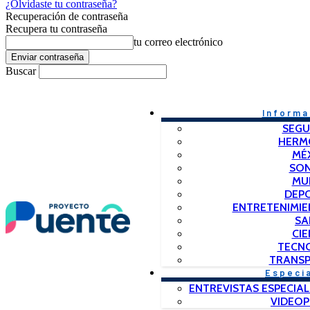
¿Olvidaste tu contraseña?
Recuperación de contraseña
Recupera tu contraseña
tu correo electrónico
Buscar
Informa
SEGU
HERM
MÉ
SO
MU
DEP
ENTRETENIMIE
SA
CIE
TECN
TRANSP
Especi
ENTREVISTAS ESPECIAL
VIDEO