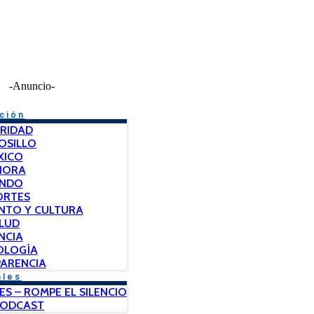
-Anuncio-
ción
RIDAD
OSILLO
XICO
NORA
NDO
ORTES
NTO Y CULTURA
LUD
NCIA
OLOGÍA
ARENCIA
ales
ES – ROMPE EL SILENCIO
PODCAST