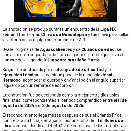
La anotación se produjo durante un encuentro de la
Liga MX
Femenil
frente a las
Chivas de Guadalajara
y fue clave para sellar
la victoria de su equipo por marcador de 2-0.
Ovalle, originaria de
Aguascalientes
y de
26 años de edad,
se
convirtió en la segunda futbolista en ganar el premio que lleva el
nombre de la legendaria
jugadora brasileña Marta
.
Su
gol
fue destacado por el
alto grado de dificultad
y la
ejecución técnica
, al recibir un pase de la española
Jenni
Hermoso
, acomodar el cuerpo y enviar el balón al ángulo superior
izquierdo con un remate de escorpión.
La anotación fue seleccionada como la mejor entre diez goles
finalistas, correspondientes al periodo comprendido entre el
11 de
agosto de 2024
y el
2 de agosto de 2025
.
El reconocimiento llega meses después de que el Orlando Pride
concretara su fichaje en agosto, por una cifra de
1.1 millones de
libras
, consolidando a Lizbeth Ovalle como una de las futbolistas
mexicanas con mayor proyección y reconocimiento internacional.