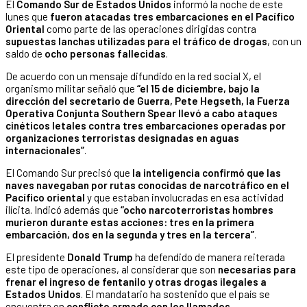
El
Comando Sur de Estados Unidos
informó la noche de este
lunes que
fueron atacadas tres embarcaciones en el Pacífico
Oriental
como parte de las operaciones dirigidas contra
supuestas lanchas utilizadas para el tráfico de drogas
, con un
saldo de
ocho personas fallecidas
.
De acuerdo con un mensaje difundido en la red social X, el
organismo militar señaló que
“el 15 de diciembre, bajo la
dirección del secretario de Guerra, Pete Hegseth, la Fuerza
Operativa Conjunta Southern Spear llevó a cabo ataques
cinéticos letales contra tres embarcaciones operadas por
organizaciones terroristas designadas en aguas
internacionales”
.
El Comando Sur precisó que
la inteligencia confirmó que las
naves navegaban por rutas conocidas de narcotráfico en el
Pacífico oriental
y que estaban involucradas en esa actividad
ilícita. Indicó además que
“ocho narcoterroristas hombres
murieron durante estas acciones: tres en la primera
embarcación, dos en la segunda y tres en la tercera”
.
El presidente
Donald Trump
ha defendido de manera reiterada
este tipo de operaciones, al considerar que son
necesarias para
frenar el ingreso de fentanilo y otras drogas ilegales a
Estados Unidos
. El mandatario ha sostenido que el país se
encuentra en
conflicto armado con los llamados