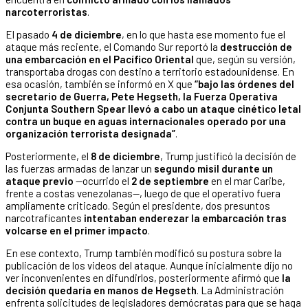
narcoterroristas
.
El pasado
4 de diciembre
, en lo que hasta ese momento fue el
ataque más reciente, el Comando Sur reportó la
destrucción de
una embarcación en el Pacífico Oriental
que, según su versión,
transportaba drogas con destino a territorio estadounidense. En
esa ocasión, también se informó en X que
“bajo las órdenes del
secretario de Guerra, Pete Hegseth, la Fuerza Operativa
Conjunta Southern Spear llevó a cabo un ataque cinético letal
contra un buque en aguas internacionales operado por una
organización terrorista designada”
.
Posteriormente, el
8 de diciembre
, Trump justificó la decisión de
las fuerzas armadas de lanzar un
segundo misil durante un
ataque previo
—ocurrido el
2 de septiembre
en el mar Caribe,
frente a costas venezolanas—, luego de que el operativo fuera
ampliamente criticado. Según el presidente, dos presuntos
narcotraficantes
intentaban enderezar la embarcación tras
volcarse en el primer impacto
.
En ese contexto, Trump también modificó su postura sobre la
publicación de los videos del ataque. Aunque inicialmente dijo no
ver inconvenientes en difundirlos, posteriormente afirmó que
la
decisión quedaría en manos de Hegseth
. La Administración
enfrenta solicitudes de legisladores demócratas para que se haga