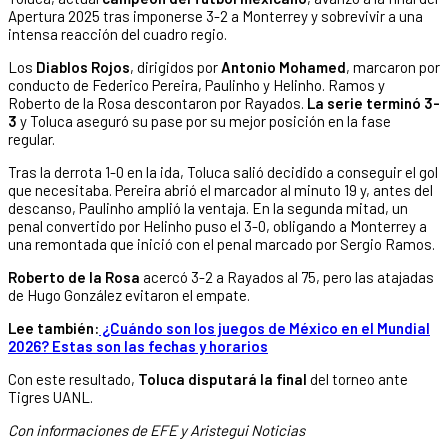
Apertura 2025 tras imponerse 3-2 a Monterrey y sobrevivir a una
intensa reacción del cuadro regio.
Los
Diablos Rojos
, dirigidos por
Antonio Mohamed
, marcaron por
conducto de Federico Pereira, Paulinho y Helinho. Ramos y
Roberto de la Rosa descontaron por Rayados.
La serie terminó 3-
3
y Toluca aseguró su pase por su mejor posición en la fase
regular.
Tras la derrota 1-0 en la ida, Toluca salió decidido a conseguir el gol
que necesitaba. Pereira abrió el marcador al minuto 19 y, antes del
descanso, Paulinho amplió la ventaja. En la segunda mitad, un
penal convertido por Helinho puso el 3-0, obligando a Monterrey a
una remontada que inició con el penal marcado por Sergio Ramos.
Roberto de la Rosa
acercó 3-2 a Rayados al 75, pero las atajadas
de Hugo González evitaron el empate.
Lee también:
¿Cuándo son los juegos de México en el Mundial
2026? Estas son las fechas y horarios
Con este resultado,
Toluca disputará la final
del torneo ante
Tigres UANL.
Con informaciones de EFE y Aristegui Noticias