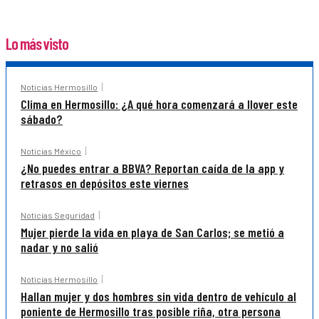
Lo más visto
Noticias Hermosillo
Clima en Hermosillo: ¿A qué hora comenzará a llover este
sábado?
Noticias México
¿No puedes entrar a BBVA? Reportan caída de la app y
retrasos en depósitos este viernes
Noticias Seguridad
Mujer pierde la vida en playa de San Carlos; se metió a
nadar y no salió
Noticias Hermosillo
Hallan mujer y dos hombres sin vida dentro de vehículo al
poniente de Hermosillo tras posible riña, otra persona