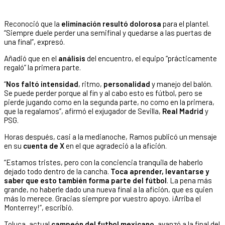
Reconoció que la
eliminación resultó dolorosa
para el plantel.
“Siempre duele perder una semifinal y quedarse a las puertas de
una final”, expresó.
Añadió que en el
análisis
del encuentro, el equipo “prácticamente
regaló” la primera parte.
“
Nos faltó intensidad
, ritmo,
personalidad
y manejo del balón.
Se puede perder porque al fin y al cabo esto es fútbol, pero se
pierde jugando como en la segunda parte, no como en la primera,
que la regalamos”, afirmó el exjugador de Sevilla,
Real Madrid
y
PSG.
Horas después, casi a la medianoche, Ramos publicó un mensaje
en su
cuenta de X
en el que agradeció a la afición.
“Estamos tristes, pero con la conciencia tranquila de haberlo
dejado todo dentro de la cancha.
Toca aprender, levantarse y
saber que esto también forma parte del fútbol
. La pena más
grande, no haberle dado una nueva final a la afición, que es quien
más lo merece. Gracias siempre por vuestro apoyo. ¡Arriba el
Monterrey!”, escribió.
Toluca, actual
campeón del futbol mexicano
, avanzó a la final del