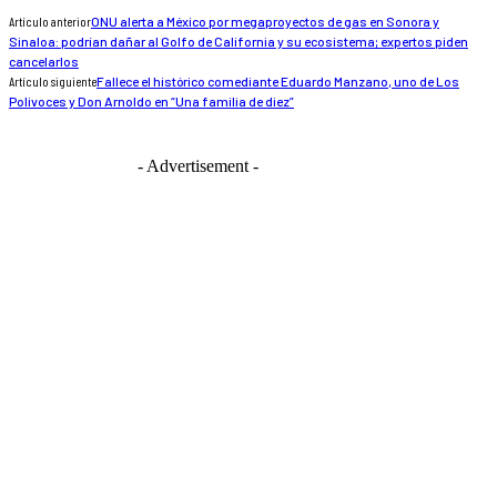
Artículo anterior
ONU alerta a México por megaproyectos de gas en Sonora y
Sinaloa: podrían dañar al Golfo de California y su ecosistema; expertos piden
cancelarlos
Artículo siguiente
Fallece el histórico comediante Eduardo Manzano, uno de Los
Polivoces y Don Arnoldo en “Una familia de diez”
- Advertisement -