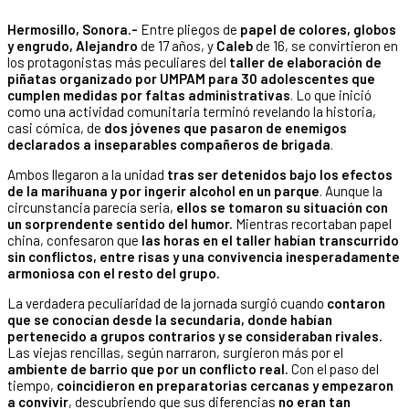
Hermosillo, Sonora.-
Entre pliegos de
papel de colores, globos
y engrudo, Alejandro
de 17 años, y
Caleb
de 16, se convirtieron en
los protagonistas más peculiares del
taller de elaboración de
piñatas organizado por UMPAM
para 30 adolescentes que
cumplen medidas por faltas administrativas
. Lo que inició
como una actividad comunitaria terminó revelando la historia,
casi cómica, de
dos jóvenes que pasaron de enemigos
declarados a inseparables compañeros de brigada
.
Ambos llegaron a la unidad
tras ser detenidos bajo los efectos
de la marihuana y por ingerir alcohol en un parque
. Aunque la
circunstancia parecía seria,
ellos se tomaron su situación con
un sorprendente sentido del humor.
Mientras recortaban papel
china, confesaron que
las horas en el taller habían transcurrido
sin conflictos, entre risas y una convivencia inesperadamente
armoniosa con el resto del grupo.
La verdadera peculiaridad de la jornada surgió cuando
contaron
que se conocían desde la secundaria, donde habían
pertenecido a grupos contrarios y se consideraban rivales.
Las viejas rencillas, según narraron, surgieron más por el
ambiente de barrio que por un conflicto real.
Con el paso del
tiempo,
coincidieron en preparatorias cercanas y empezaron
a convivir
, descubriendo que sus diferencias
no eran tan