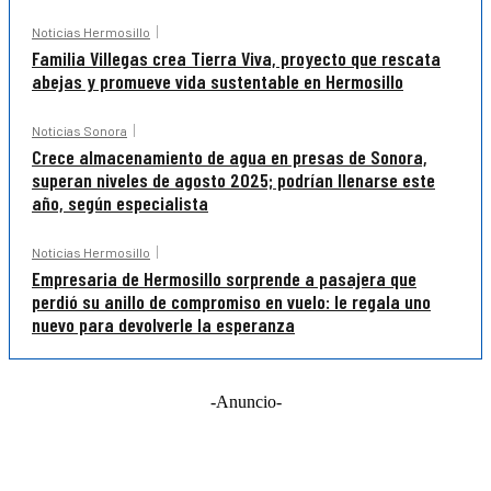
Noticias Hermosillo
Familia Villegas crea Tierra Viva, proyecto que rescata
abejas y promueve vida sustentable en Hermosillo
Noticias Sonora
Crece almacenamiento de agua en presas de Sonora,
superan niveles de agosto 2025; podrían llenarse este
año, según especialista
Noticias Hermosillo
Empresaria de Hermosillo sorprende a pasajera que
perdió su anillo de compromiso en vuelo: le regala uno
nuevo para devolverle la esperanza
-Anuncio-