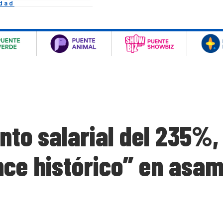
idad
to salarial del 235%,
nce histórico” en asa