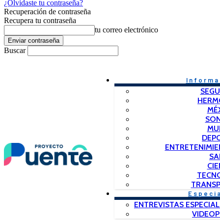
¿Olvidaste tu contraseña?
Recuperación de contraseña
Recupera tu contraseña
tu correo electrónico
Buscar
Informa
SEGU
HERM
MÉ
SO
MU
DEP
ENTRETENIMIE
SA
CIE
TECN
TRANSP
Especi
ENTREVISTAS ESPECIAL
VIDEO