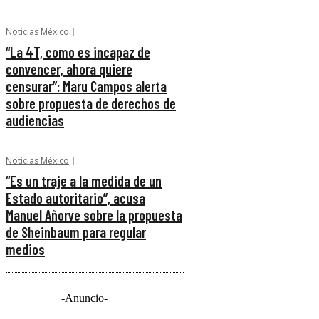
Noticias México
“La 4T, como es incapaz de
convencer, ahora quiere
censurar”: Maru Campos alerta
sobre propuesta de derechos de
audiencias
Noticias México
“Es un traje a la medida de un
Estado autoritario”, acusa
Manuel Añorve sobre la propuesta
de Sheinbaum para regular
medios
-Anuncio-