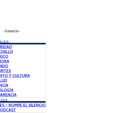
-Anuncio-
ción
RIDAD
OSILLO
XICO
NORA
NDO
ORTES
NTO Y CULTURA
LUD
NCIA
OLOGÍA
ARENCIA
ales
ES – ROMPE EL SILENCIO
PODCAST