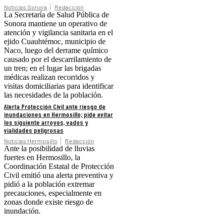
Noticias Sonora
Redacción
La Secretaría de Salud Pública de
Sonora mantiene un operativo de
atención y vigilancia sanitaria en el
ejido Cuauhtémoc, municipio de
Naco, luego del derrame químico
causado por el descarrilamiento de
un tren; en el lugar las brigadas
médicas realizan recorridos y
visitas domiciliarias para identificar
las necesidades de la población.
Alerta Protección Civil ante riesgo de
inundaciones en Hermosillo; pide evitar
los siguiente arroyos, vados y
vialidades peligrosas
Noticias Hermosillo
Redacción
Ante la posibilidad de lluvias
fuertes en Hermosillo, la
Coordinación Estatal de Protección
Civil emitió una alerta preventiva y
pidió a la población extremar
precauciones, especialmente en
zonas donde existe riesgo de
inundación.