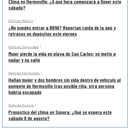
Clima en Hermosillo: ¿A qué hora comenzará a llover este
sábado?
Noticias México
¿No puedes entrar a BBVA? Reportan caída de la app y
retrasos en depósitos este viernes
Noticias Seguridad
Mujer pierde la vida en playa de San Carlos; se metió a
nadar y no salió
Noticias Hermosillo
Hallan mujer y dos hombres sin vida dentro de vehículo al
poniente de Hermosillo tras posible riña, otra persona
habría escapado
Noticias Sonora
Pronóstico del clima en Sonora: ¿Qué se espera este
sábado 8 de agosto?