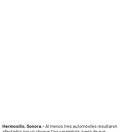
Hermosillo, Sonora.-
Al menos tres automóviles resultaron
afectados por un choque tipo carambola, luego de que