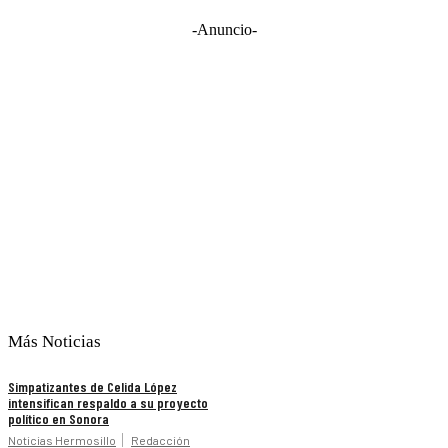
-Anuncio-
Más Noticias
Simpatizantes de Celida López
intensifican respaldo a su proyecto
político en Sonora
Noticias Hermosillo
Redacción