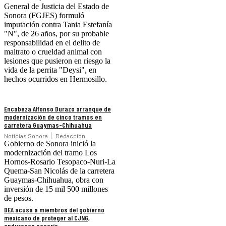
General de Justicia del Estado de
Sonora (FGJES) formuló
imputación contra Tania Estefanía
"N", de 26 años, por su probable
responsabilidad en el delito de
maltrato o crueldad animal con
lesiones que pusieron en riesgo la
vida de la perrita "Deysi", en
hechos ocurridos en Hermosillo.
Encabeza Alfonso Durazo arranque de
modernización de cinco tramos en
carretera Guaymas-Chihuahua
Noticias Sonora
Redacción
Gobierno de Sonora inició la
modernización del tramo Los
Hornos-Rosario Tesopaco-Nuri-La
Quema-San Nicolás de la carretera
Guaymas-Chihuahua, obra con
inversión de 15 mil 500 millones
de pesos.
DEA acusa a miembros del gobierno
mexicano de proteger al CJNG,
endurecen cacería