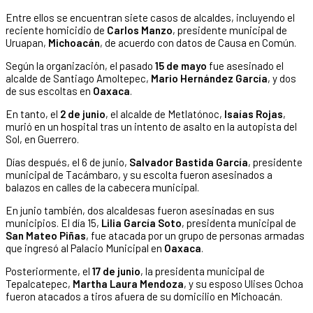
Entre ellos se encuentran siete casos de alcaldes, incluyendo el
reciente homicidio de
Carlos Manzo
, presidente municipal de
Uruapan,
Michoacán
, de acuerdo con datos de Causa en Común.
Según la organización, el pasado
15 de mayo
fue asesinado el
alcalde de Santiago Amoltepec,
Mario Hernández García
, y dos
de sus escoltas en
Oaxaca
.
En tanto, el
2 de junio
, el alcalde de Metlatónoc,
Isaías Rojas
,
murió en un hospital tras un intento de asalto en la autopista del
Sol, en Guerrero.
Días después, el 6 de junio,
Salvador Bastida García
, presidente
municipal de Tacámbaro, y su escolta fueron asesinados a
balazos en calles de la cabecera municipal.
En junio también, dos alcaldesas fueron asesinadas en sus
municipios. El día 15,
Lilia García Soto
, presidenta municipal de
San Mateo Piñas
, fue atacada por un grupo de personas armadas
que ingresó al Palacio Municipal en
Oaxaca
.
Posteriormente, el
17 de junio
, la presidenta municipal de
Tepalcatepec,
Martha Laura Mendoza
, y su esposo Ulises Ochoa
fueron atacados a tiros afuera de su domicilio en Michoacán.