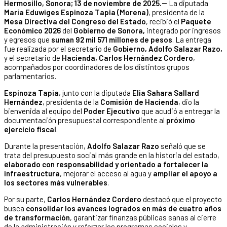
Hermosillo, Sonora; 13 de noviembre de 2025.—
La diputada
María Eduwiges Espinoza Tapia (Morena)
, presidenta de la
Mesa Directiva del Congreso del Estado
, recibió el
Paquete
Económico 2026
del
Gobierno de Sonora,
integrado por ingresos
y egresos que
suman 92 mil 571 millones de pesos
. La entrega
fue realizada por el secretario de
Gobierno, Adolfo Salazar Razo,
y el secretario de
Hacienda, Carlos Hernández Cordero
,
acompañados por coordinadores de los distintos grupos
parlamentarios.
Espinoza Tapia
, junto con la diputada
Elia Sahara Sallard
Hernández
, presidenta de la
Comisión de Hacienda
, dio la
bienvenida al equipo del
Poder Ejecutivo
que acudió a entregar la
documentación presupuestal correspondiente al
próximo
ejercicio fiscal
.
Durante la presentación,
Adolfo Salazar Razo
señaló que se
trata del presupuesto social más grande en la historia del estado,
elaborado con responsabilidad y orientado a fortalecer la
infraestructura
, mejorar el acceso al agua y
ampliar el apoyo a
los sectores más vulnerables
.
Por su parte,
Carlos Hernández Cordero
destacó que el proyecto
busca
consolidar los avances logrados en más de cuatro años
de transformación
, garantizar finanzas públicas sanas al cierre
de la administración y reforzar los programas sociales y