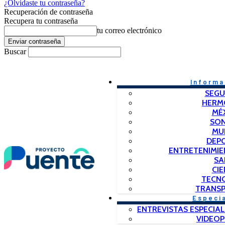
¿Olvidaste tu contraseña?
Recuperación de contraseña
Recupera tu contraseña
tu correo electrónico
Buscar
Informa
SEGU
HERM
MÉ
SO
MU
DEP
ENTRETENIMIE
SA
CIE
TECN
TRANSP
Especi
ENTREVISTAS ESPECIAL
VIDEO