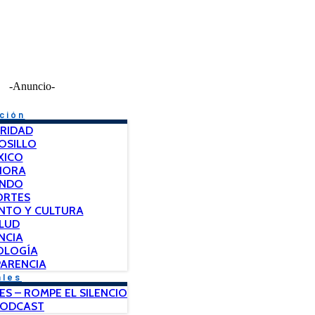
-Anuncio-
ción
RIDAD
OSILLO
XICO
NORA
NDO
ORTES
NTO Y CULTURA
LUD
NCIA
OLOGÍA
ARENCIA
ales
ES – ROMPE EL SILENCIO
PODCAST