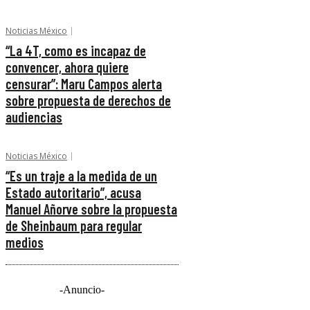
Noticias México
“La 4T, como es incapaz de
convencer, ahora quiere
censurar”: Maru Campos alerta
sobre propuesta de derechos de
audiencias
Noticias México
“Es un traje a la medida de un
Estado autoritario”, acusa
Manuel Añorve sobre la propuesta
de Sheinbaum para regular
medios
-Anuncio-