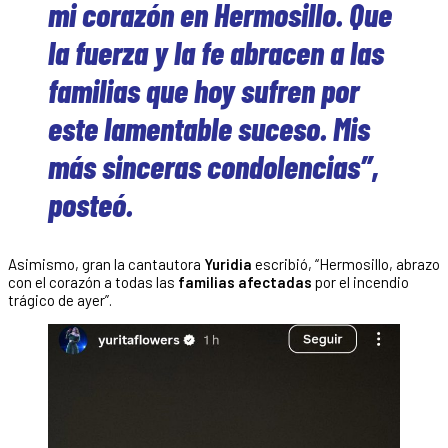
mi corazón en Hermosillo. Que
la fuerza y la fe abracen a las
familias que hoy sufren por
este lamentable suceso. Mis
más sinceras condolencias”,
posteó.
Asimismo, gran la cantautora
Yuridia
escribió, “Hermosillo, abrazo
con el corazón a todas las
familias afectadas
por el incendio
trágico de ayer”.