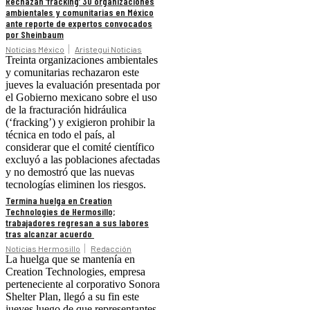
Rechazan ‘fracking’ 30 organizaciones
ambientales y comunitarias en México
ante reporte de expertos convocados
por Sheinbaum
Noticias México
Aristegui Noticias
Treinta organizaciones ambientales
y comunitarias rechazaron este
jueves la evaluación presentada por
el Gobierno mexicano sobre el uso
de la fracturación hidráulica
(‘fracking’) y exigieron prohibir la
técnica en todo el país, al
considerar que el comité científico
excluyó a las poblaciones afectadas
y no demostró que las nuevas
tecnologías eliminen los riesgos.
Termina huelga en Creation
Technologies de Hermosillo;
trabajadores regresan a sus labores
tras alcanzar acuerdo
Noticias Hermosillo
Redacción
La huelga que se mantenía en
Creation Technologies, empresa
perteneciente al corporativo Sonora
Shelter Plan, llegó a su fin este
jueves luego de que representantes