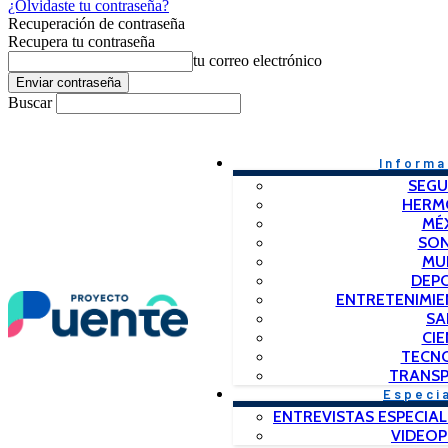
¿Olvidaste tu contraseña?
Recuperación de contraseña
Recupera tu contraseña
tu correo electrónico
Buscar
Informa
SEGU
HERM
MÉ
SO
MU
DEP
ENTRETENIMIE
SA
CIE
TECN
TRANSP
Especi
ENTREVISTAS ESPECIAL
VIDEO