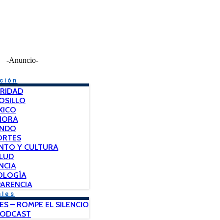
-Anuncio-
ción
RIDAD
OSILLO
XICO
NORA
NDO
ORTES
NTO Y CULTURA
LUD
NCIA
OLOGÍA
ARENCIA
ales
ES – ROMPE EL SILENCIO
PODCAST