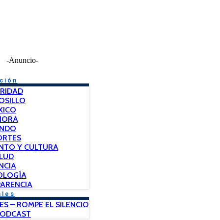
-Anuncio-
ción
RIDAD
OSILLO
XICO
NORA
NDO
ORTES
NTO Y CULTURA
LUD
NCIA
OLOGÍA
ARENCIA
ales
ES – ROMPE EL SILENCIO
PODCAST