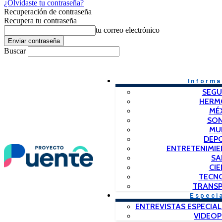
¿Olvidaste tu contraseña?
Recuperación de contraseña
Recupera tu contraseña
tu correo electrónico
Buscar
Informa
SEGU
HERM
MÉ
SO
MU
DEP
ENTRETENIMIE
SA
CIE
TECN
TRANSP
Especi
ENTREVISTAS ESPECIAL
VIDEO