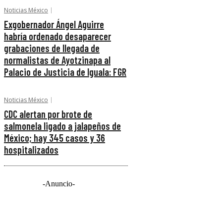
Noticias México
Exgobernador Ángel Aguirre
habría ordenado desaparecer
grabaciones de llegada de
normalistas de Ayotzinapa al
Palacio de Justicia de Iguala: FGR
Noticias México
CDC alertan por brote de
salmonela ligado a jalapeños de
México; hay 345 casos y 36
hospitalizados
-Anuncio-