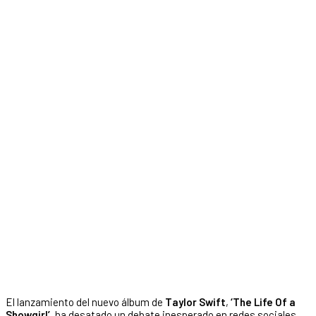
El lanzamiento del nuevo álbum de
Taylor Swift
,
‘The Life Of a
Showgirl’
, ha desatado un debate inesperado en redes sociales