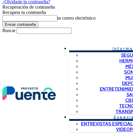
¿Olvidaste tu contraseña?
Recuperación de contraseña
Recupera tu contraseña
tu correo electrónico
Buscar
Informa
SEGU
HERM
MÉ
SO
MU
DEP
ENTRETENIMIE
SA
CIE
TECN
TRANSP
Especi
ENTREVISTAS ESPECIAL
VIDEO