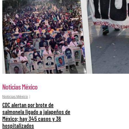
Noticias México
Noticias México
CDC alertan por brote de
salmonela ligado a jalapeños de
México; hay 345 casos y 36
hospitalizados