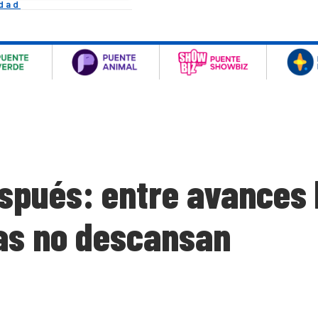
idad
spués: entre avances 
ias no descansan