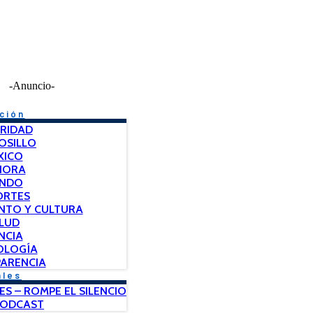
-Anuncio-
ción
RIDAD
OSILLO
XICO
NORA
NDO
ORTES
NTO Y CULTURA
LUD
NCIA
OLOGÍA
ARENCIA
ales
ES – ROMPE EL SILENCIO
PODCAST