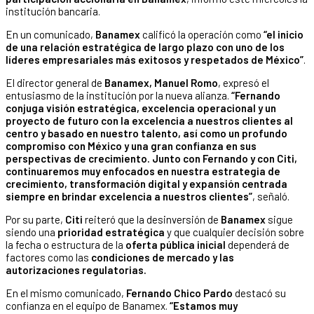
institución bancaria.
En un comunicado,
Banamex
calificó la operación como
“el inicio
de una relación estratégica de largo plazo con uno de los
líderes empresariales más exitosos y respetados de México”
.
El director general de
Banamex, Manuel Romo
, expresó el
entusiasmo de la institución por la nueva alianza.
“Fernando
conjuga visión estratégica, excelencia operacional y un
proyecto de futuro con la excelencia a nuestros clientes al
centro y basado en nuestro talento, así como un profundo
compromiso con México y una gran confianza en sus
perspectivas de crecimiento. Junto con Fernando y con Citi,
continuaremos muy enfocados en nuestra estrategia de
crecimiento, transformación digital y expansión centrada
siempre en brindar excelencia a nuestros clientes”
, señaló.
Por su parte,
Citi
reiteró que la desinversión de
Banamex
sigue
siendo una
prioridad estratégica
y que cualquier decisión sobre
la fecha o estructura de la
oferta pública inicial
dependerá de
factores como las
condiciones de mercado y las
autorizaciones regulatorias.
En el mismo comunicado,
Fernando Chico Pardo
destacó su
confianza en el equipo de Banamex.
“Estamos muy