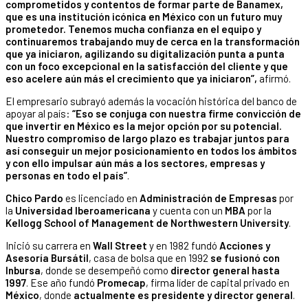
comprometidos y contentos de formar parte de Banamex,
que es una institución icónica en México con un futuro muy
prometedor. Tenemos mucha confianza en el equipo y
continuaremos trabajando muy de cerca en la transformación
que ya iniciaron, agilizando su digitalización punta a punta
con un foco excepcional en la satisfacción del cliente y que
eso acelere aún más el crecimiento que ya iniciaron”,
afirmó.
El empresario subrayó además la vocación histórica del banco de
apoyar al país:
“Eso se conjuga con nuestra firme convicción de
que invertir en México es la mejor opción por su potencial.
Nuestro compromiso de largo plazo es trabajar juntos para
así conseguir un mejor posicionamiento en todos los ámbitos
y con ello impulsar aún más a los sectores, empresas y
personas en todo el país”
.
Chico Pardo
es licenciado en
Administración de Empresas
por
la
Universidad Iberoamericana
y cuenta con un
MBA
por la
Kellogg School of Management de Northwestern University
.
Inició su carrera en
Wall Street
y en 1982 fundó
Acciones y
Asesoría Bursátil
, casa de bolsa que en 1992
se fusionó con
Inbursa
, donde se desempeñó como
director general hasta
1997
. Ese año fundó
Promecap
, firma líder de capital privado en
México
, donde
actualmente es presidente y director general
.