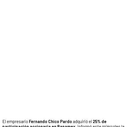
El empresario
Fernando Chico Pardo
adquirió el
25% de
participación accionaria en Banamex
, informó este miércoles la