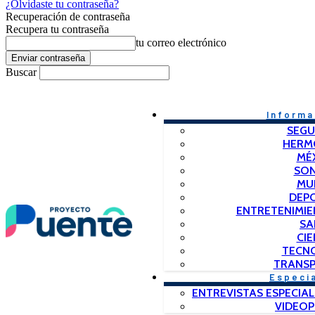
¿Olvidaste tu contraseña?
Recuperación de contraseña
Recupera tu contraseña
tu correo electrónico
Buscar
Informa
SEGU
HERM
MÉ
SO
MU
DEP
ENTRETENIMIE
SA
CIE
TECN
TRANSP
Especi
ENTREVISTAS ESPECIAL
VIDEO