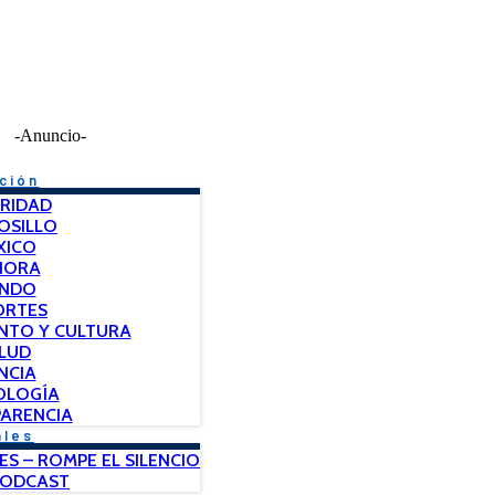
-Anuncio-
ción
RIDAD
OSILLO
XICO
NORA
NDO
ORTES
NTO Y CULTURA
LUD
NCIA
OLOGÍA
ARENCIA
ales
ES – ROMPE EL SILENCIO
PODCAST