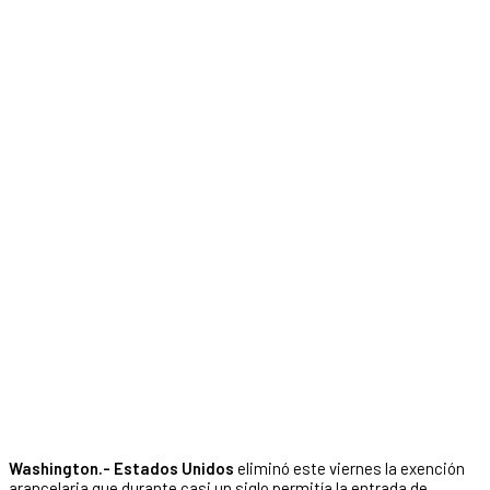
Washington.- Estados Unidos
eliminó este viernes la exención
arancelaria que durante casi un siglo permitía la entrada de