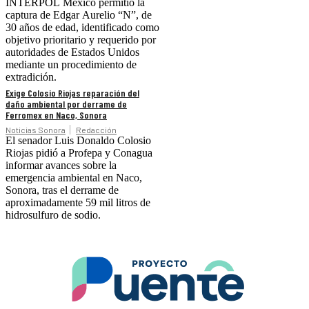
INTERPOL México permitió la
captura de Edgar Aurelio “N”, de
30 años de edad, identificado como
objetivo prioritario y requerido por
autoridades de Estados Unidos
mediante un procedimiento de
extradición.
Exige Colosio Riojas reparación del
daño ambiental por derrame de
Ferromex en Naco, Sonora
Noticias Sonora
Redacción
El senador Luis Donaldo Colosio
Riojas pidió a Profepa y Conagua
informar avances sobre la
emergencia ambiental en Naco,
Sonora, tras el derrame de
aproximadamente 59 mil litros de
hidrosulfuro de sodio.