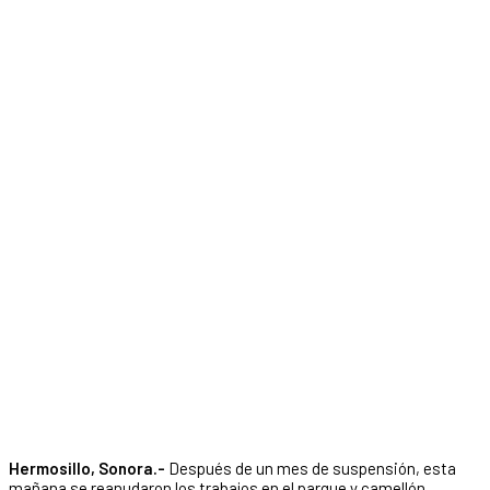
Hermosillo, Sonora.-
Después de un mes de suspensión, esta
mañana se reanudaron los trabajos en el parque y camellón