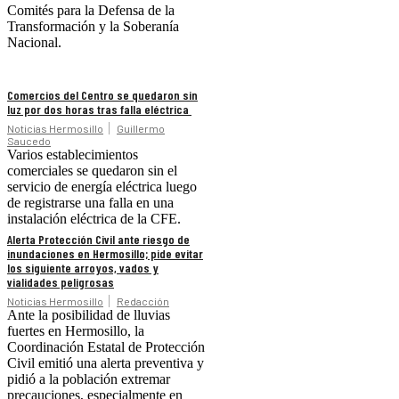
Comités para la Defensa de la
Transformación y la Soberanía
Nacional.
Comercios del Centro se quedaron sin
luz por dos horas tras falla eléctrica
Noticias Hermosillo
Guillermo
Saucedo
Varios establecimientos
comerciales se quedaron sin el
servicio de energía eléctrica luego
de registrarse una falla en una
instalación eléctrica de la CFE.
Alerta Protección Civil ante riesgo de
inundaciones en Hermosillo; pide evitar
los siguiente arroyos, vados y
vialidades peligrosas
Noticias Hermosillo
Redacción
Ante la posibilidad de lluvias
fuertes en Hermosillo, la
Coordinación Estatal de Protección
Civil emitió una alerta preventiva y
pidió a la población extremar
precauciones, especialmente en