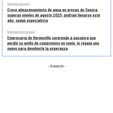
Noticias Sonora
Crece almacenamiento de agua en presas de Sonora,
superan niveles de agosto 2025; podrían llenarse este
año, según especialista
Noticias Hermosillo
Empresaria de Hermosillo sorprende a pasajera que
perdió su anillo de compromiso en vuelo: le regala uno
nuevo para devolverle la esperanza
-Anuncio-