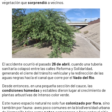
vegetación que
sorprendió
a vecinos.
El accidente ocurrió el pasado
26 de abril
, cuando una tubería
sanitaria colapsó entre las calles Reforma y Solidaridad,
generando el cierre del tránsito vehicular y la redirección de las
aguas negras hacia el canal que corre por el
Vado del Río
.
Desde entonces, en una pequeña sección del cauce, las
condiciones húmedas
y estables dieron lugar al crecimiento de
plantas arbustivas de intenso color verde.
Este nuevo espacio natural no solo fue
colonizado por flora
, sino
también por fauna: aves poco comunes en la biodiversidad urbana
de Hermosillo tales como
patos
comenzaron a frecuentar el sitio,