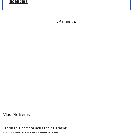
incendios
-Anuncio-
Más Noticias
Capturan a hombre acusado de atacar
a su pareja y disparar contra dos