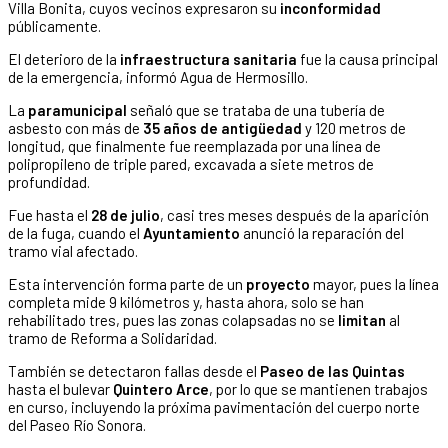
Villa Bonita, cuyos vecinos expresaron su
inconformidad
públicamente.
El deterioro de la
infraestructura sanitaria
fue la causa principal
de la emergencia, informó Agua de Hermosillo.
La
paramunicipal
señaló que se trataba de una tubería de
asbesto con más de
35 años de antigüedad
y 120 metros de
longitud, que finalmente fue reemplazada por una línea de
polipropileno de triple pared, excavada a siete metros de
profundidad.
Fue hasta el
28 de julio
, casi tres meses después de la aparición
de la fuga, cuando el
Ayuntamiento
anunció la reparación del
tramo vial afectado.
Esta intervención forma parte de un
proyecto
mayor, pues la línea
completa mide 9 kilómetros y, hasta ahora, solo se han
rehabilitado tres, pues las zonas colapsadas no se
limitan
al
tramo de Reforma a Solidaridad.
También se detectaron fallas desde el
Paseo de las Quintas
hasta el bulevar
Quintero Arce
, por lo que se mantienen trabajos
en curso, incluyendo la próxima pavimentación del cuerpo norte
del Paseo Río Sonora.