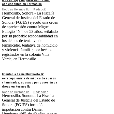
adolescentes en Hermosillo
Noticias Hermosillo
Redacción
Hermosillo, Sonora.- La Fiscalía
General de Justicia del Estado de
Sonora (FGJES) ejecutó una orden
de aprehensión contra Miguel
Eulogio “N”, de 53 años, señalado
por su probable responsabilidad en
los delitos de tentativa de
feminicidio, tentativa de homicidio
y violencia familiar, por hechos
registrados en la colonia Villa
Verde, en Hermosillo.
Imputan a Daniel Humberto ‘N’,
exrecepcionista de médico de sueros
vitaminados, acusado por posesión de
droga en Hermosillo
Noticias Hermosillo
Redacción
Hermosillo, Sonora.- La Fiscalía
General de Justicia del Estado de
Sonora (FGJES) formuló
imputación contra Daniel
Humberto “N”, de 43 años, por su