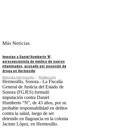
Más Noticias
Imputan a Daniel Humberto ‘N’,
exrecepcionista de médico de sueros
vitaminados, acusado por posesión de
droga en Hermosillo
Noticias Hermosillo
Redacción
Hermosillo, Sonora.- La Fiscalía
General de Justicia del Estado de
Sonora (FGJES) formuló
imputación contra Daniel
Humberto “N”, de 43 años, por su
probable responsabilidad en delitos
contra la salud, luego de ser
detenido en flagrancia en la colonia
Jacinto López, en Hermosillo.