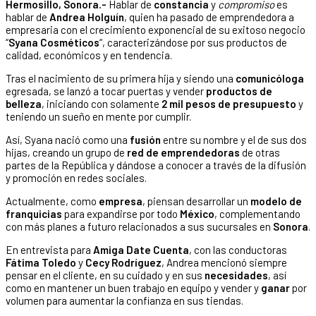
Hermosillo, Sonora.-
Hablar de
constancia
y
compromiso
es
hablar de
Andrea Holguín
, quien ha pasado de emprendedora a
empresaria con el crecimiento exponencial de su exitoso negocio
“
Syana Cosméticos
“, caracterizándose por sus productos de
calidad, económicos y en tendencia.
Tras el nacimiento de su primera hija y siendo una
comunicóloga
egresada, se lanzó a tocar puertas y vender
productos de
belleza
, iniciando con solamente
2 mil pesos de presupuesto
y
teniendo un sueño en mente por cumplir.
Así, Syana nació como una
fusión
entre su nombre y el de sus dos
hijas, creando un grupo de
red de emprendedoras
de otras
partes de la República y dándose a conocer a través de la difusión
y promoción en redes sociales.
Actualmente, como
empresa
, piensan desarrollar un
modelo de
franquicias
para expandirse por todo
México
, complementando
con más planes a futuro relacionados a sus sucursales en
Sonora
.
En entrevista para
Amiga Date Cuenta
, con las conductoras
Fátima Toledo
y
Cecy Rodríguez
, Andrea mencionó siempre
pensar en el cliente, en su cuidado y en sus
necesidades
, así
como en mantener un buen trabajo en equipo y vender y
ganar
por
volumen para aumentar la confianza en sus tiendas.