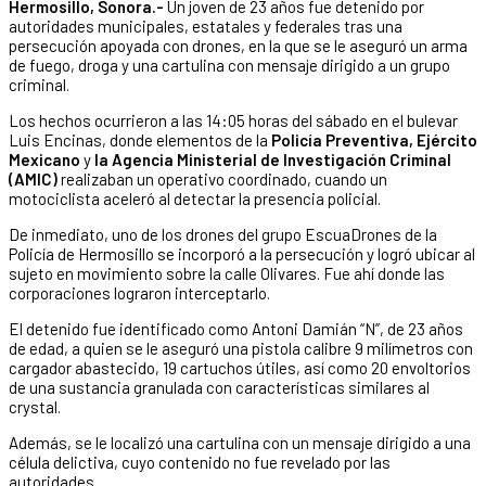
Hermosillo, Sonora.-
Un joven de 23 años fue detenido por
autoridades municipales, estatales y federales tras una
persecución apoyada con drones, en la que se le aseguró un arma
de fuego, droga y una cartulina con mensaje dirigido a un grupo
criminal.
Los hechos ocurrieron a las 14:05 horas del sábado en el bulevar
Luis Encinas, donde elementos de la
Policía Preventiva, Ejército
Mexicano
y
la Agencia Ministerial de Investigación Criminal
(AMIC)
realizaban un operativo coordinado, cuando un
motociclista aceleró al detectar la presencia policial.
De inmediato, uno de los drones del grupo EscuaDrones de la
Policía de Hermosillo se incorporó a la persecución y logró ubicar al
sujeto en movimiento sobre la calle Olivares. Fue ahí donde las
corporaciones lograron interceptarlo.
El detenido fue identificado como Antoni Damián “N”, de 23 años
de edad, a quien se le aseguró una pistola calibre 9 milímetros con
cargador abastecido, 19 cartuchos útiles, así como 20 envoltorios
de una sustancia granulada con características similares al
crystal.
Además, se le localizó una cartulina con un mensaje dirigido a una
célula delictiva, cuyo contenido no fue revelado por las
autoridades.