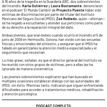
A 16 años de la tragedia en la Guardería ABC, dos sobrevivientes
del incendio,
Karla Gutiérrez
y
Laura Bustamante
, denunciaron
en el podcast ‘El Mundo Cambió’ de
Proyecto Puente
haber sido
víctimas de discriminación por parte del titular del Instituto
Mexicano del Seguro Social (IMSS),
Zoé Robledo
, quien —afirman—
se ha negado a escucharlas y atender sus peticiones como parte
de su derecho a la reparación integral del daño.
Ambas jóvenes, que eran bebés cuando ocurrió el incendio el 5 de
junio de 2009 en Hermosillo, Sonora, han vivido con las secuelas
físicas y emocionales del siniestro, y aseguran que el IMSS ha
fallado en garantizarles la atención médica especializada y el
seguimiento que necesitan.
Lo más grave, señalan, es que el director general del instituto se
ha reunido con otros grupos de víctimas, pero a ellas las ha
ignorado de manera sistemática.
Las jóvenes sobrevivientes explicaron que han buscado en
múltiples ocasiones establecer diálogo con las autoridades del
IMSS, sin éxito. Mientras tanto, indicaron que siguen enfrentando
dificultades para acceder a tratamientos médicos, rehabilitación
y atención psicológica.
PODCAST COMPLETO