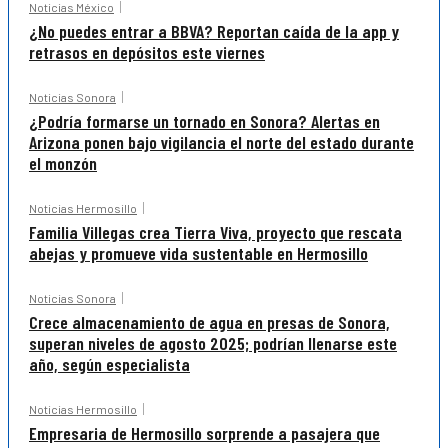
Noticias México
¿No puedes entrar a BBVA? Reportan caída de la app y
retrasos en depósitos este viernes
Noticias Sonora
¿Podría formarse un tornado en Sonora? Alertas en
Arizona ponen bajo vigilancia el norte del estado durante
el monzón
Noticias Hermosillo
Familia Villegas crea Tierra Viva, proyecto que rescata
abejas y promueve vida sustentable en Hermosillo
Noticias Sonora
Crece almacenamiento de agua en presas de Sonora,
superan niveles de agosto 2025; podrían llenarse este
año, según especialista
Noticias Hermosillo
Empresaria de Hermosillo sorprende a pasajera que