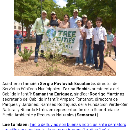
Asistieron también
Sergio Pavlovich Escalante
, director de
Servicios Públicos Municipales;
Zarina Rochín
, presidenta del
Cabildo Infantil;
Samantha Enríquez
, síndica;
Rodrigo Martínez
,
secretario del Cabildo Infantil; Amparo Fontanot, directora de
Parques y Jardines; Ramsés Rodríguez, de la Fundación Verde–Ser
Natura; y Ricardo Efrén, en representación de la Secretaría de
Medio Ambiente y Recursos Naturales (
Semarnat
).
Lee también:
Inicio de lluvias son buenas noticias ante semáforo
amarillo por desabasto de agua en Hermosillo, dice ‘Toño’