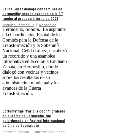
Celida López dialoga con familias de
Hermosillo; resalta avances de la 4T
rumbo al proceso interno de 2027
Noticias Hermosillo
Redacción
Hermosillo, Sonora.- La aspirante
a la Coordinación Estatal de los
Comités para la Defensa de la
Transformación y la Soberanía
Nacional, Celida López, encabezó
un recorrido y una asamblea
informativa en la colonia Emiliano
Zapata, en Hermosillo, donde
dialogó con vecinas y vecinos
sobre los resultados de su
administración municipal y los
avances de la Cuarta
Transformación.
Cortometraje “Parió la cochi”, grabado
en el Itama de Hermosillo, fue
galardonado en Festival Internacional
de Cine de Guanajuato
Entretenimiento
Guillermo Saucedo