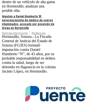
dentro de un vehículo de alta gama
en Hermosillo; analizan una
posible riña.
Imputan a Daniel Humberto ‘N’,
exrecepcionista de médico de sueros
vitaminados, acusado por posesión de
droga en Hermosillo
Noticias Hermosillo
Redacción
Hermosillo, Sonora.- La Fiscalía
General de Justicia del Estado de
Sonora (FGJES) formuló
imputación contra Daniel
Humberto “N”, de 43 años, por su
probable responsabilidad en delitos
contra la salud, luego de ser
detenido en flagrancia en la colonia
Jacinto López, en Hermosillo.
.