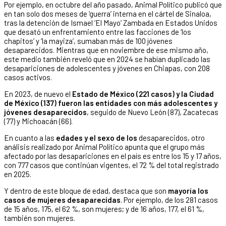
Por ejemplo, en octubre del año pasado, Animal Político publicó que
en tan solo dos meses de ‘guerra’ interna en el cártel de Sinaloa,
tras la detención de Ismael ‘El Mayo’ Zambada en Estados Unidos
que desató un enfrentamiento entre las facciones de ‘los
chapitos’ y ‘la mayiza’, sumaban más de 100 jóvenes
desaparecidos. Mientras que en noviembre de ese mismo año,
este medio también reveló que en 2024 se habían duplicado las
desapariciones de adolescentes y jóvenes en Chiapas, con 208
casos activos.
En 2023, de nuevo el
Estado de México (221 casos) y la Ciudad
de México (137) fueron las entidades con más adolescentes y
jóvenes desaparecidos
, seguido de Nuevo León (87), Zacatecas
(77) y Michoacán (66).
En cuanto a las
edades y el sexo de los
desaparecidos, otro
análisis realizado por Animal Político apunta que el grupo más
afectado por las desapariciones en el país es entre los 15 y 17 años,
con 777 casos que continúan vigentes, el 72 % del total registrado
en 2025.
Y dentro de este bloque de edad, destaca que son
mayoría los
casos de mujeres desaparecidas
. Por ejemplo, de los 281 casos
de 15 años, 175, el 62 %, son mujeres; y de 16 años, 177, el 61 %,
también son mujeres.