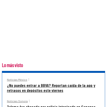
Lo más visto
Noticias México
¿No puedes entrar a BBVA? Reportan caída de la app y
retrasos en depósitos este viernes
Noticias Sonora
Zulema fue chocada por policía intoxicado en Cananea,