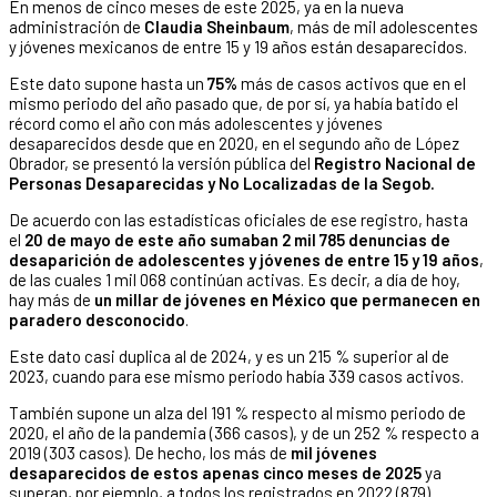
En menos de cinco meses de este 2025, ya en la nueva
administración de
Claudia Sheinbaum
, más de mil adolescentes
y jóvenes mexicanos de entre 15 y 19 años están desaparecidos.
Este dato supone hasta un
75%
más de casos activos que en el
mismo periodo del año pasado que, de por sí, ya había batido el
récord como el año con más adolescentes y jóvenes
desaparecidos desde que en 2020, en el segundo año de López
Obrador, se presentó la versión pública del
Registro Nacional de
Personas Desaparecidas y No Localizadas de la Segob.
De acuerdo con las estadísticas oficiales de ese registro, hasta
el
20 de mayo de este año sumaban 2 mil 785 denuncias de
desaparición de adolescentes y jóvenes de entre 15 y 19 años
,
de las cuales 1 mil 068 continúan activas. Es decir, a día de hoy,
hay más de
un millar de jóvenes en México que permanecen en
paradero desconocido
.
Este dato casi duplica al de 2024, y es un 215 % superior al de
2023, cuando para ese mismo periodo había 339 casos activos.
También supone un alza del 191 % respecto al mismo periodo de
2020, el año de la pandemia (366 casos), y de un 252 % respecto a
2019 (303 casos). De hecho, los más de
mil jóvenes
desaparecidos de estos apenas cinco meses de 2025
ya
superan, por ejemplo, a todos los registrados en 2022 (879).