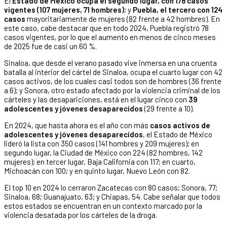
El
Estado de México ocupa el segundo lugar, con 178 casos
vigentes (107 mujeres, 71 hombres)
; y
Puebla, el tercero con 124
casos
mayoritariamente de mujeres (82 frente a 42 hombres). En
este caso, cabe destacar que en todo 2024, Puebla registró 78
casos vigentes, por lo que el aumento en menos de cinco meses
de 2025 fue de casi un 60 %.
Sinaloa, que desde el verano pasado vive inmersa en una cruenta
batalla al interior del cártel de Sinaloa, ocupa el cuarto lugar con 42
casos activos, de los cuales casi todos son de hombres (36 frente
a 6); y Sonora, otro estado afectado por la violencia criminal de los
cárteles y las desapariciones, está en el lugar cinco con
39
adolescentes y jóvenes desaparecidos
(29 frente a 10).
En 2024, que hasta ahora es el año con más
casos activos de
adolescentes y jóvenes desaparecidos
, el Estado de México
lideró la lista con 350 casos (141 hombres y 209 mujeres); en
segundo lugar, la Ciudad de México con 224 (82 hombres, 142
mujeres); en tercer lugar, Baja California con 117; en cuarto,
Michoacán con 100; y en quinto lugar, Nuevo León con 82.
El top 10 en 2024 lo cerraron Zacatecas con 80 casos; Sonora, 77;
Sinaloa, 68; Guanajuato, 63; y Chiapas, 54. Cabe señalar que todos
estos estados se encuentran en un contexto marcado por la
violencia desatada por los cárteles de la droga.