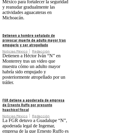
México para fortalecer la seguridad
y reanudar gradualmente las
actividades aguacateras en
Michoacán.
Detienen a hombre señalado de
provocar muerte de adulto mayor tras
empujarlo y ser atropellado
Noticias México
Redacción
Detienen a Héctor Iván “N” en
Monterrey tras un video que
muestra cómo un adulto mayor
habría sido empujado y
posteriormente atropellado por un
tráiler.
FGR detiene a apoderada de empresa
de Ernesto Ruffo por presunto
huachicol fiscal
Noticias México
Redacción
La FGR detuvo a Guadalupe “N”,
apoderada legal de Ingemar,
empresa de la que Ernesto Ruffo es