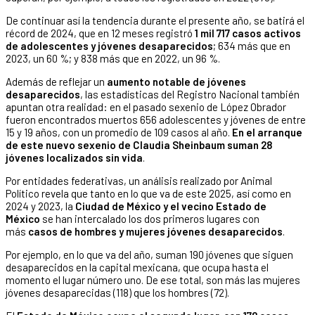
De continuar así la tendencia durante el presente año, se batirá el
récord de 2024, que en 12 meses registró
1 mil 717 casos activos
de adolescentes y jóvenes desaparecidos
; 634 más que en
2023, un 60 %; y 838 más que en 2022, un 96 %.
Además de reflejar un
aumento notable de jóvenes
desaparecidos
, las estadísticas del Registro Nacional también
apuntan otra realidad: en el pasado sexenio de López Obrador
fueron encontrados muertos 656 adolescentes y jóvenes de entre
15 y 19 años, con un promedio de 109 casos al año.
En el arranque
de este nuevo sexenio de Claudia Sheinbaum suman 28
jóvenes localizados sin vida
.
Por entidades federativas, un análisis realizado por Animal
Político revela que tanto en lo que va de este 2025, así como en
2024 y 2023, la
Ciudad de México y el vecino Estado de
México
se han intercalado los dos primeros lugares con
más
casos de hombres y mujeres jóvenes desaparecidos
.
Por ejemplo, en lo que va del año, suman 190 jóvenes que siguen
desaparecidos en la capital mexicana, que ocupa hasta el
momento el lugar número uno. De ese total, son más las mujeres
jóvenes desaparecidas (118) que los hombres (72).