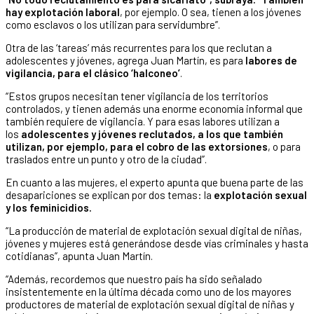
hay explotación laboral
, por ejemplo. O sea, tienen a los jóvenes
como esclavos o los utilizan para servidumbre”.
Otra de las ‘tareas’ más recurrentes para los que reclutan a
adolescentes y jóvenes, agrega Juan Martín, es para
labores de
vigilancia, para el clásico ‘halconeo’
.
“Estos grupos necesitan tener vigilancia de los territorios
controlados, y tienen además una enorme economía informal que
también requiere de vigilancia. Y para esas labores utilizan a
los
adolescentes y jóvenes reclutados, a los que también
utilizan, por ejemplo, para el cobro de las extorsiones
, o para
traslados entre un punto y otro de la ciudad”.
En cuanto a las mujeres, el experto apunta que buena parte de las
desapariciones se explican por dos temas: la
explotación sexual
y los feminicidios.
“La producción de material de explotación sexual digital de niñas,
jóvenes y mujeres está generándose desde vías criminales y hasta
cotidianas”, apunta Juan Martín.
“Además, recordemos que nuestro país ha sido señalado
insistentemente en la última década como uno de los mayores
productores de material de explotación sexual digital de niñas y