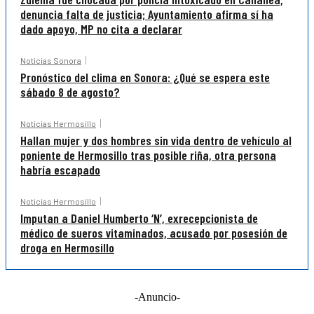
denuncia falta de justicia; Ayuntamiento afirma sí ha
dado apoyo, MP no cita a declarar
Noticias Sonora
Pronóstico del clima en Sonora: ¿Qué se espera este
sábado 8 de agosto?
Noticias Hermosillo
Hallan mujer y dos hombres sin vida dentro de vehículo al
poniente de Hermosillo tras posible riña, otra persona
habría escapado
Noticias Hermosillo
Imputan a Daniel Humberto ‘N’, exrecepcionista de
médico de sueros vitaminados, acusado por posesión de
droga en Hermosillo
-Anuncio-