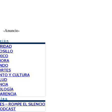
-Anuncio-
ción
RIDAD
OSILLO
XICO
NORA
NDO
ORTES
NTO Y CULTURA
LUD
NCIA
OLOGÍA
ARENCIA
ales
ES – ROMPE EL SILENCIO
PODCAST