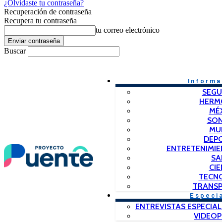
¿Olvidaste tu contraseña?
Recuperación de contraseña
Recupera tu contraseña
tu correo electrónico
Buscar
Informa
SEGU
HERM
MÉ
SO
MU
DEP
ENTRETENIMIE
SA
CIE
TECN
TRANSP
Especi
ENTREVISTAS ESPECIAL
VIDEO