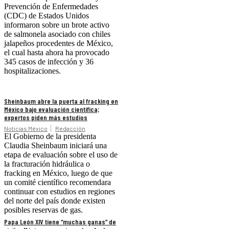
Prevención de Enfermedades
(CDC) de Estados Unidos
informaron sobre un brote activo
de salmonela asociado con chiles
jalapeños procedentes de México,
el cual hasta ahora ha provocado
345 casos de infección y 36
hospitalizaciones.
Sheinbaum abre la puerta al fracking en
México bajo evaluación científica;
expertos piden más estudios
Noticias México
Redacción
El Gobierno de la presidenta
Claudia Sheinbaum iniciará una
etapa de evaluación sobre el uso de
la fracturación hidráulica o
fracking en México, luego de que
un comité científico recomendara
continuar con estudios en regiones
del norte del país donde existen
posibles reservas de gas.
Papa León XIV tiene “muchas ganas” de