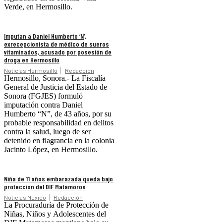
Verde, en Hermosillo.
Imputan a Daniel Humberto ‘N’,
exrecepcionista de médico de sueros
vitaminados, acusado por posesión de
droga en Hermosillo
Noticias Hermosillo
Redacción
Hermosillo, Sonora.- La Fiscalía
General de Justicia del Estado de
Sonora (FGJES) formuló
imputación contra Daniel
Humberto “N”, de 43 años, por su
probable responsabilidad en delitos
contra la salud, luego de ser
detenido en flagrancia en la colonia
Jacinto López, en Hermosillo.
Niña de 11 años embarazada queda bajo
protección del DIF Matamoros
Noticias México
Redacción
La Procuraduría de Protección de
Niñas, Niños y Adolescentes del