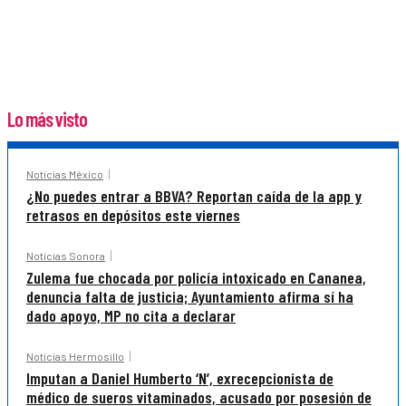
Lo más visto
Noticias México
¿No puedes entrar a BBVA? Reportan caída de la app y
retrasos en depósitos este viernes
Noticias Sonora
Zulema fue chocada por policía intoxicado en Cananea,
denuncia falta de justicia; Ayuntamiento afirma sí ha
dado apoyo, MP no cita a declarar
Noticias Hermosillo
Imputan a Daniel Humberto ‘N’, exrecepcionista de
médico de sueros vitaminados, acusado por posesión de