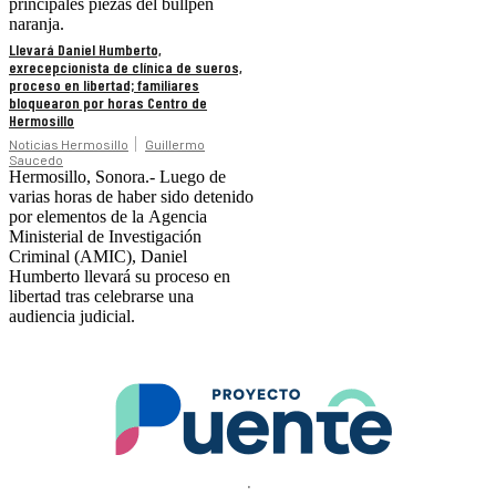
principales piezas del bullpen
naranja.
Llevará Daniel Humberto,
exrecepcionista de clínica de sueros,
proceso en libertad; familiares
bloquearon por horas Centro de
Hermosillo
Noticias Hermosillo
Guillermo
Saucedo
Hermosillo, Sonora.- Luego de
varias horas de haber sido detenido
por elementos de la Agencia
Ministerial de Investigación
Criminal (AMIC), Daniel
Humberto llevará su proceso en
libertad tras celebrarse una
audiencia judicial.
.