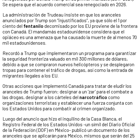
Se espera que el acuerdo comercial sea renegociado en 2026.
La administración de Trudeau insiste en que los aranceles
anunciados por Trump son “injustificados”, ya que sólo el 1 por
ciento del
fentanilo
decomisado por los EU proviene de la frontera
con Canadá. El mandamás estadounidense considera que el
opiáceo es una amenaza que ha causado la muerte de al menos 70
mil estadounidenses.
Recordó a Trump que implementaron un programa para garantizar
la seguridad fronteriza valuado en mil 300 millones de dólares,
debido a que se compraron nuevos helicópteros y se desplegaron
tropas para contener el tráfico de drogas, así como la entrada de
migrantes ilegales a los EU.
Otras acciones que implementó Canadá para tratar de eludir los
aranceles de Trump fueron: designar a un ‘zar’ para el combate a
las drogas, designar a los cárteles del
narcotráfico
como
organizaciones terroristas y establecer una fuerza conjunta con
los Estados Unidos para combatir al crimen organizado.
Luego del anuncio que hizo el inquilino de la Casa Blanca, el
Registro Federal de los Estados Unidos -un símil del Diario Oficial
de la Federación (DOF) en México- publicó un documento de los
aranceles que se aplicarán para México, mismos que serán del 25