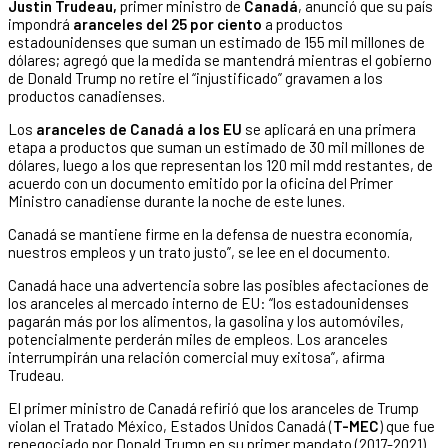
Justin Trudeau,
primer ministro de
Canadá
, anunció que su país
impondrá
aranceles del 25 por ciento
a productos
estadounidenses que suman un estimado de 155 mil millones de
dólares; agregó que la medida se mantendrá mientras el gobierno
de Donald Trump no retire el “injustificado” gravamen a los
productos canadienses.
Los
aranceles de Canadá a los EU
se aplicará en una primera
etapa a productos que suman un estimado de 30 mil millones de
dólares, luego a los que representan los 120 mil mdd restantes, de
acuerdo con un documento emitido por la oficina del Primer
Ministro canadiense durante la noche de este lunes.
Canadá se mantiene firme en la defensa de nuestra economía,
nuestros empleos y un trato justo”, se lee en el documento.
Canadá hace una advertencia sobre las posibles afectaciones de
los aranceles al mercado interno de EU: “los estadounidenses
pagarán más por los alimentos, la gasolina y los automóviles,
potencialmente perderán miles de empleos. Los aranceles
interrumpirán una relación comercial muy exitosa”, afirma
Trudeau.
El primer ministro de Canadá refirió que los aranceles de Trump
violan el Tratado México, Estados Unidos Canadá (
T-MEC
) que fue
renegociado por Donald Trump en su primer mandato (2017-2021).