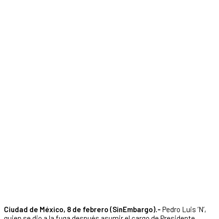
Ciudad de México, 8 de febrero (SinEmbargo).-
Pedro Luis ‘N’,
quien se dio a la fuga después asumir el cargo de Presidente