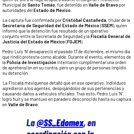
Municipal de
Santo Tomás
, fue detenido en
Valle de Bravo
por
autoridades del
Estado de México
.
La captura fue confirmada por
Cristóbal Castañeda
, titular de la
Secretaría de Seguridad del Estado de México
(
SSEM
), quien
informó que la detención fue resultado de un operativo
conjunto entre la Secretaría de Seguridad y la
Fiscalía General de
Justicia del Estado de México
(
FGJEM
).
Pedro Luis ‘N’ desapareció el pasado 17 de diciembre, el mismo día
que rindió protesta como alcalde. Durante el evento, elementos de
la
Policía de Investigación
intentaron cumplimentar una orden
de aprehensión en su contra, pero un grupo de personas impidió
su detención.
La Fiscalía mexiquense detalló que en ese operativo, individuos
agredieron a los agentes, despojándolos de sus pertenencias y
causando daños a vehículos oficiales. Tras esto, Pedro Luis ‘N’
logró huir y se mantuvo en paradero desconocido hasta su captura
en
Valle de Bravo
.
La
@SS_Edomex
, en
coordinación con la