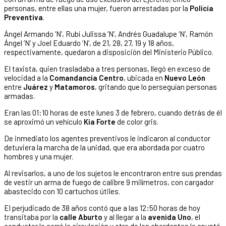
personas, entre ellas una mujer, fueron arrestadas por la
Policía
Preventiva
.
Ángel Armando ‘N’, Rubí Julissa ‘N’, Andrés Guadalupe ‘N’, Ramón
Ángel ‘N’ y Joel Eduardo ‘N’, de 21, 28, 27, 19 y 18 años,
respectivamente, quedaron a disposición del Ministerio Público.
El taxista, quien trasladaba a tres personas, llegó en exceso de
velocidad a la
Comandancia Centro
, ubicada en
Nuevo León
entre
Juárez
y
Matamoros
, gritando que lo perseguían personas
armadas.
Eran las 01:10 horas de este lunes 3 de febrero, cuando detrás de él
se aproximó un vehículo
Kia Forte
de color gris.
De inmediato los agentes preventivos le indicaron al conductor
detuviera la marcha de la unidad, que era abordada por cuatro
hombres y una mujer.
Al revisarlos, a uno de los sujetos le encontraron entre sus prendas
de vestir un arma de fuego de calibre 9 milímetros, con cargador
abastecido con 10 cartuchos útiles.
El perjudicado de 38 años contó que a las 12:50 horas de hoy
transitaba por la
calle Aburto
y al llegar a la
avenida Uno
, el
conductor le cerró la circulación y otro de los abordantes le apuntó