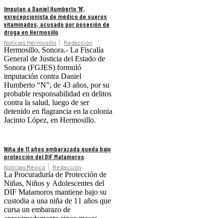
Imputan a Daniel Humberto ‘N’,
exrecepcionista de médico de sueros
vitaminados, acusado por posesión de
droga en Hermosillo
Noticias Hermosillo
Redacción
Hermosillo, Sonora.- La Fiscalía
General de Justicia del Estado de
Sonora (FGJES) formuló
imputación contra Daniel
Humberto “N”, de 43 años, por su
probable responsabilidad en delitos
contra la salud, luego de ser
detenido en flagrancia en la colonia
Jacinto López, en Hermosillo.
Niña de 11 años embarazada queda bajo
protección del DIF Matamoros
Noticias México
Redacción
La Procuraduría de Protección de
Niñas, Niños y Adolescentes del
DIF Matamoros mantiene bajo su
custodia a una niña de 11 años que
cursa un embarazo de