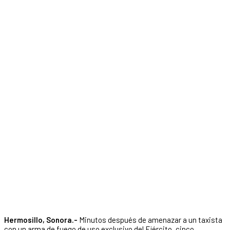
Hermosillo, Sonora.-
Minutos después de amenazar a un taxista
con un arma de fuego de uso exclusivo del Ejército, cinco