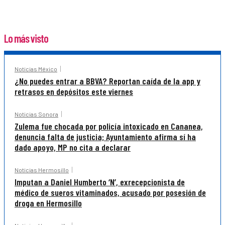
Lo más visto
Noticias México
¿No puedes entrar a BBVA? Reportan caída de la app y
retrasos en depósitos este viernes
Noticias Sonora
Zulema fue chocada por policía intoxicado en Cananea,
denuncia falta de justicia; Ayuntamiento afirma sí ha
dado apoyo, MP no cita a declarar
Noticias Hermosillo
Imputan a Daniel Humberto ‘N’, exrecepcionista de
médico de sueros vitaminados, acusado por posesión de
droga en Hermosillo