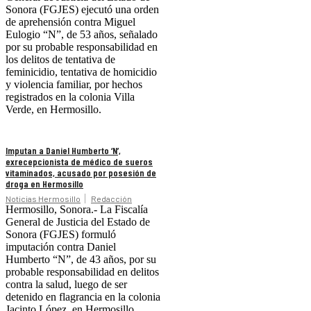
Sonora (FGJES) ejecutó una orden
de aprehensión contra Miguel
Eulogio “N”, de 53 años, señalado
por su probable responsabilidad en
los delitos de tentativa de
feminicidio, tentativa de homicidio
y violencia familiar, por hechos
registrados en la colonia Villa
Verde, en Hermosillo.
Imputan a Daniel Humberto ‘N’,
exrecepcionista de médico de sueros
vitaminados, acusado por posesión de
droga en Hermosillo
Noticias Hermosillo
Redacción
Hermosillo, Sonora.- La Fiscalía
General de Justicia del Estado de
Sonora (FGJES) formuló
imputación contra Daniel
Humberto “N”, de 43 años, por su
probable responsabilidad en delitos
contra la salud, luego de ser
detenido en flagrancia en la colonia
Jacinto López, en Hermosillo.