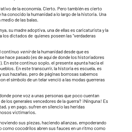
rativo de la economía. Cierto. Pero también es cierto
 ha conocido la humanidad a lo largo de la historia. Una
 medio de las balas.
ya, su madre adoptiva, una de ellas es caricaturista y la
 a los dictados de quienes poseen las “verdaderas
l continuo
venir
de la humanidad desde que es
se hace pasado (es de aquí de donde los historiadores
). En este continuo soplo, el presente apunta hacia el
ueblos. En este transcurrir, la historia es escuela, es
os y sus hazañas, pero de páginas borrosas sabemos
on el símbolo de un telar venció a las modas guerreras
donde pone voz a unas personas que poco cuentan
a de los generales vencedores de la guerra? ¡Ninguna! Es
tad, y en pago, sufren en silencio las heridas
mosos victimarios.
moviendo sus piezas, haciendo alianzas, empoderando
 ello como cocodrilos abren sus fauces en un ritmo como