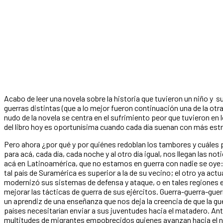
Acabo de leer una novela sobre la historia que tuvieron un niño y s
guerras distintas (que a lo mejor fueron continuación una de la otra)
nudo de la novela se centra en el sufrimiento peor que tuvieron e
del libro hoy es oportunísima cuando cada día suenan con más est
Pero ahora ¿por qué y por quiénes redoblan los tambores y cuále
para acá, cada día, cada noche y al otro día igual, nos llegan las not
acá en Latinoamérica, que no estamos en guerra con nadie se oye
tal país de Suramérica es superior a la de su vecino; el otro ya actu
modernizó sus sistemas de defensa y ataque, o en tales regiones e
mejorar las tácticas de guerra de sus ejércitos. Guerra-guerra-guer
un aprendiz de una enseñanza que nos deja la creencia de que la 
países necesitarían enviar a sus juventudes hacia el matadero. An
multitudes de migrantes empobrecidos quienes avanzan hacia el 