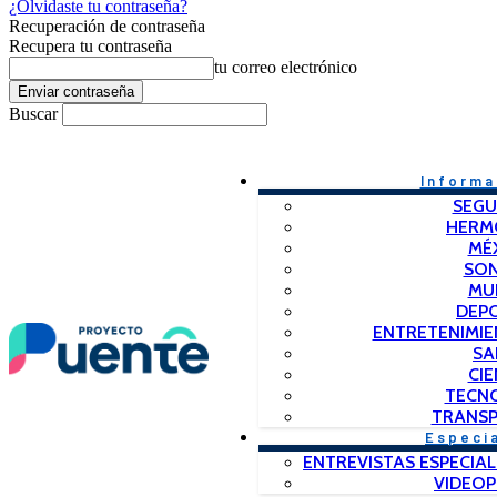
¿Olvidaste tu contraseña?
Recuperación de contraseña
Recupera tu contraseña
tu correo electrónico
Buscar
Informa
SEGU
HERM
MÉ
SO
MU
DEP
ENTRETENIMIE
SA
CIE
TECN
TRANSP
Especi
ENTREVISTAS ESPECIAL
VIDEO