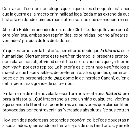
Con razón dicen los sociólogos que la guerra es el negocio más luc
que la guerra es la macro criminalidad legalizada más extendida que
historia en donde quienes más sufren son los que se encuentran en
Ahí está Pablo arrancado de su madre Clotilde; luego llevado con An
otra pianista, ambas son reprimidas, exprimidas, por no alinearse
verdades” propias de los dictadores.
Ya que estamos en la historia, permítame decir que
la historia
es e
humanidad. Ciertamente este
venir
en tiempo, el presente pronto 
nos relatan con objetividad científica ciertos hechos que ya fueron
por-veni
r, por esto repito: La historia es el continuo
venir
de los p
maestra que hace visibles, de preferencia, a los grandes guerrer
poco de los personajes de
paz,
como la del heroico Gandhi, quien c
del imperio más grande de su tiempo.
En la trama de esta novela, la escritora nos relata una
historia
en 
para la historia, ¿Qué importancia tiene un niño cualquiera, víctim
aquí cuando la literatura, pone letras a unas voces que claman liber
provocadas por contravenir las “verdades absolutas “de sus extre
Hoy, son dos poderosas potencias económico-bélicas opuestas 
a sus aliados, guerreando en tierras lejos de sus territorios, y en