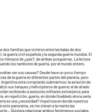
us dos familias que vivieron entre las balas de dos
: la guerra civil española y la segunda guerra mundial. El
n los tiempos de ¿paz?, de ambas posguerras. La lectura
ruendo los tambores de guerra, por el mundo entero.
s podrían ser sus causas? Desde hace un poco tiempo
icias de la guerra en diferentes partes del planeta, pero
: Argentina está comprando submarinos; la aviación de
alizó sus tanques y helicópteros de guerra; el de al lado
stán recibiendo a asesores militares extranjeros para
ra, en repetición, guerra, en donde Goebbels ahora sería
guerra es una ¿necesidad? imperiosa en donde nuestros
te este panorama, se me vienen a la mente las
norte… Quisiera relacionar ambos fenómenos sociales.