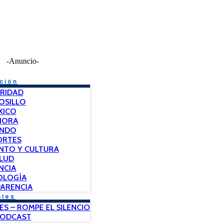
-Anuncio-
ción
RIDAD
OSILLO
XICO
NORA
NDO
ORTES
NTO Y CULTURA
LUD
NCIA
OLOGÍA
ARENCIA
ales
ES – ROMPE EL SILENCIO
PODCAST