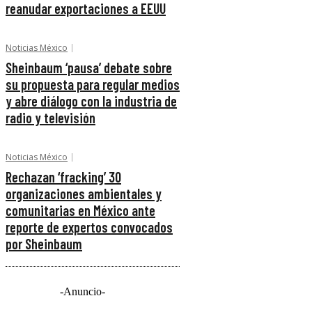
reanudar exportaciones a EEUU
Noticias México
Sheinbaum ‘pausa’ debate sobre
su propuesta para regular medios
y abre diálogo con la industria de
radio y televisión
Noticias México
Rechazan ‘fracking’ 30
organizaciones ambientales y
comunitarias en México ante
reporte de expertos convocados
por Sheinbaum
-Anuncio-