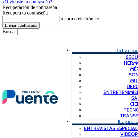
¿Olvidaste tu contraseña?
Recuperación de contraseña
Recupera tu contraseña
tu correo electrónico
Buscar
Informa
SEGU
HERM
MÉ
SO
MU
DEP
ENTRETENIMIE
SA
CIE
TECN
TRANSP
Especi
ENTREVISTAS ESPECIAL
VIDEO