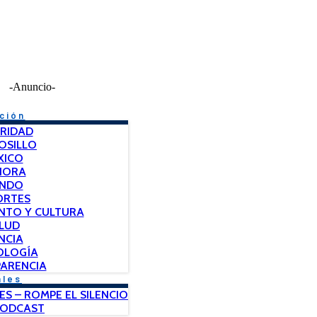
-Anuncio-
ción
RIDAD
OSILLO
XICO
NORA
NDO
ORTES
NTO Y CULTURA
LUD
NCIA
OLOGÍA
ARENCIA
ales
ES – ROMPE EL SILENCIO
PODCAST