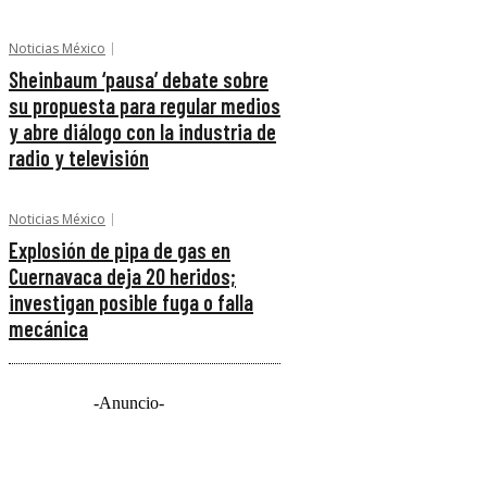
Noticias México
Sheinbaum ‘pausa’ debate sobre
su propuesta para regular medios
y abre diálogo con la industria de
radio y televisión
Noticias México
Explosión de pipa de gas en
Cuernavaca deja 20 heridos;
investigan posible fuga o falla
mecánica
-Anuncio-