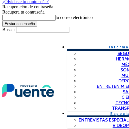
¿Olvidaste tu contraseña?
Recuperación de contraseña
Recupera tu contraseña
tu correo electrónico
Buscar
Informa
SEGU
HERM
MÉ
SO
MU
DEP
ENTRETENIMIE
SA
CIE
TECN
TRANSP
Especi
ENTREVISTAS ESPECIAL
VIDEO