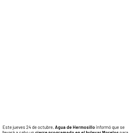
Este jueves 24 de octubre,
Agua de Hermosillo
informó que se
llevará a cabo un
cierre programado en el bulevar Morelos
para