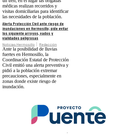
un tren; en el lugar las brigadas
médicas realizan recorridos y
visitas domiciliarias para identificar
las necesidades de la población.
Alerta Protección Civil ante riesgo de
inundaciones en Hermosillo; pide evitar
los siguiente arroyos, vados y
vialidades peligrosas
Noticias Hermosillo
Redacción
Ante la posibilidad de lluvias
fuertes en Hermosillo, la
Coordinación Estatal de Protección
Civil emitió una alerta preventiva y
pidió a la población extremar
precauciones, especialmente en
zonas donde existe riesgo de
inundación.
.