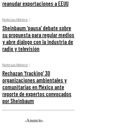
reanudar exportaciones a EEUU
Noticias México
Sheinbaum ‘pausa’ debate sobre
su propuesta para regular medios
y abre diálogo con la industria de
radio y televisión
Noticias México
Rechazan ‘fracking’ 30
organizaciones ambientales y
comunitarias en México ante
reporte de expertos convocados
por Sheinbaum
-Anuncio-