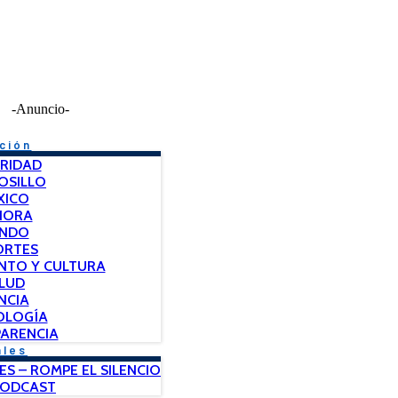
-Anuncio-
ción
RIDAD
OSILLO
XICO
NORA
NDO
ORTES
NTO Y CULTURA
LUD
NCIA
OLOGÍA
ARENCIA
ales
ES – ROMPE EL SILENCIO
PODCAST