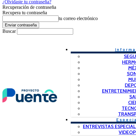
¿Olvidaste tu contraseña?
Recuperación de contraseña
Recupera tu contraseña
tu correo electrónico
Buscar
Informa
SEGU
HERM
MÉ
SO
MU
DEP
ENTRETENIMIE
SA
CIE
TECN
TRANSP
Especi
ENTREVISTAS ESPECIAL
VIDEO