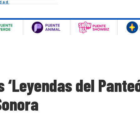
idad
s ‘Leyendas del Panteó
Sonora