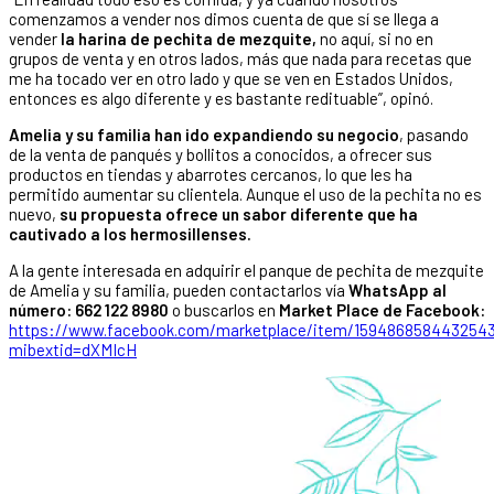
comenzamos a vender nos dimos cuenta de que sí se llega a
vender
la harina de pechita de mezquite,
no aquí, si no en
grupos de venta y en otros lados, más que nada para recetas que
me ha tocado ver en otro lado y que se ven en Estados Unidos,
entonces es algo diferente y es bastante redituable”, opinó.
Amelia y su familia han ido expandiendo su negocio
, pasando
de la venta de panqués y bollitos a conocidos, a ofrecer sus
productos en tiendas y abarrotes cercanos, lo que les ha
permitido aumentar su clientela. Aunque el uso de la pechita no es
nuevo,
su propuesta ofrece un sabor diferente que ha
cautivado a los hermosillenses.
A la gente interesada en adquirir el panque de pechita de mezquite
de Amelia y su familia, pueden contactarlos vía
WhatsApp al
número: 662 122 8980
o buscarlos en
Market Place de Facebook:
https://www.facebook.com/marketplace/item/159486858443254
mibextid=dXMIcH