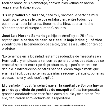
fácil de manejar. Sin embargo, convertir las vainas en harina
requiere un trabajo arduo.
“Es un producto diferente,
está muy sabroso, a parte es muy
nutritivo, entonces le dije que estaba bien, entre todos nos
pusimos a hacer la harina, tiene mucha fibra, aporta mucho
bienestar para el cuerpo humano”, apuntó.
José Luis Moreno Samaniego
, hijo de Amelia y de 26 años,
agregó que
la harina de pechita tiene un bajo índice glucémico
y contribuye a la generación de calcio, gracias a su alto contenido
proteico.
“Lo tenemos en la localidad, estamos rodeados de mezquites en
Hermosillo, y empiezas a ver con las generaciones pasadas que se
empezó a perder este tipo de productos, que posiblemente se
debió a la introducción de otras harinas, como trigo o maíz, que
era más fácil, pues no tenías que irlas a recoger del suelo, ponerlas
a secar, moler y todo eso”, explicó.
El diseñador industrial señaló que
en la capital de Sonora hay un
gran desperdicio de pechitas de mezquite.
Cada temporada,
grandes cantidades de este fruto caen al suelo y se pierden. Por
ello, decidieron aprovecharlo en la repostería.
“En realidad todo eso es comida, y ya cuando nosotros