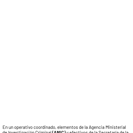
En un operativo coordinado, elementos de la Agencia Ministerial
de Investigación Criminal
(AMIC)
y efectivos de la Secretaría de la