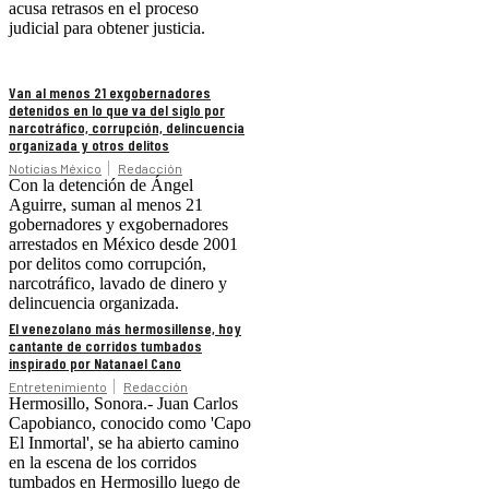
acusa retrasos en el proceso
judicial para obtener justicia.
Van al menos 21 exgobernadores
detenidos en lo que va del siglo por
narcotráfico, corrupción, delincuencia
organizada y otros delitos
Noticias México
Redacción
Con la detención de Ángel
Aguirre, suman al menos 21
gobernadores y exgobernadores
arrestados en México desde 2001
por delitos como corrupción,
narcotráfico, lavado de dinero y
delincuencia organizada.
El venezolano más hermosillense, hoy
cantante de corridos tumbados
inspirado por Natanael Cano
Entretenimiento
Redacción
Hermosillo, Sonora.- Juan Carlos
Capobianco, conocido como 'Capo
El Inmortal', se ha abierto camino
en la escena de los corridos
tumbados en Hermosillo luego de