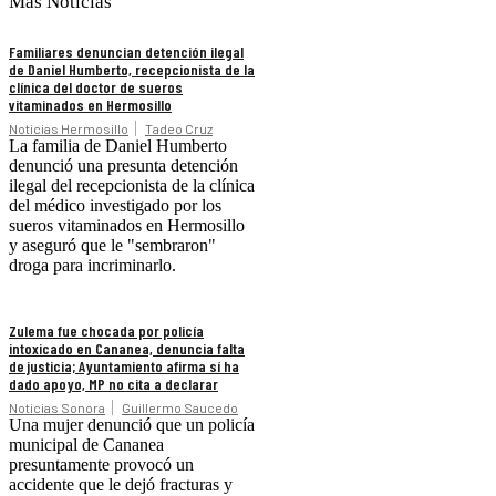
Más Noticias
Familiares denuncian detención ilegal
de Daniel Humberto, recepcionista de la
clínica del doctor de sueros
vitaminados en Hermosillo
Noticias Hermosillo
Tadeo Cruz
La familia de Daniel Humberto
denunció una presunta detención
ilegal del recepcionista de la clínica
del médico investigado por los
sueros vitaminados en Hermosillo
y aseguró que le "sembraron"
droga para incriminarlo.
Zulema fue chocada por policía
intoxicado en Cananea, denuncia falta
de justicia; Ayuntamiento afirma sí ha
dado apoyo, MP no cita a declarar
Noticias Sonora
Guillermo Saucedo
Una mujer denunció que un policía
municipal de Cananea
presuntamente provocó un
accidente que le dejó fracturas y