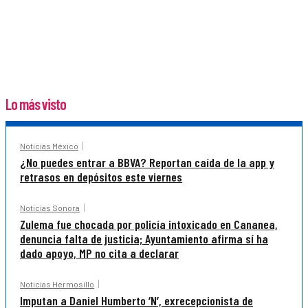
Lo más visto
Noticias México
¿No puedes entrar a BBVA? Reportan caída de la app y
retrasos en depósitos este viernes
Noticias Sonora
Zulema fue chocada por policía intoxicado en Cananea,
denuncia falta de justicia; Ayuntamiento afirma sí ha
dado apoyo, MP no cita a declarar
Noticias Hermosillo
Imputan a Daniel Humberto ‘N’, exrecepcionista de