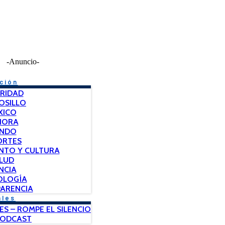
-Anuncio-
ción
RIDAD
OSILLO
XICO
NORA
NDO
ORTES
NTO Y CULTURA
LUD
NCIA
OLOGÍA
ARENCIA
ales
ES – ROMPE EL SILENCIO
PODCAST