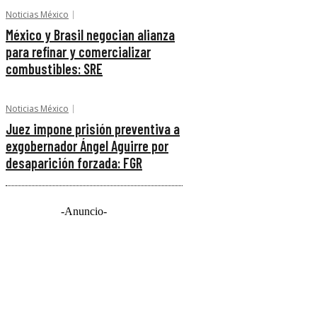
Noticias México
México y Brasil negocian alianza
para refinar y comercializar
combustibles: SRE
Noticias México
Juez impone prisión preventiva a
exgobernador Ángel Aguirre por
desaparición forzada: FGR
-Anuncio-