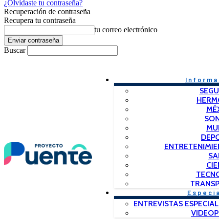
¿Olvidaste tu contraseña?
Recuperación de contraseña
Recupera tu contraseña
tu correo electrónico
Buscar
Informa
SEGU
HERM
MÉ
SO
MU
DEP
ENTRETENIMIE
SA
CIE
TECN
TRANSP
Especi
ENTREVISTAS ESPECIAL
VIDEO